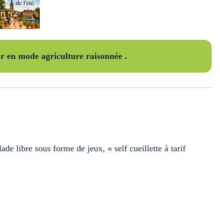
ur en mode agriculture raisonnée .
e libre sous forme de jeux, « self cueillette à tarif