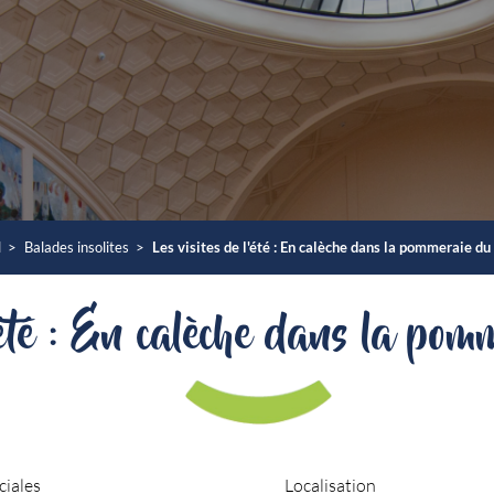
l
>
Balades insolites
>
Les visites de l'été : En calèche dans la pommeraie du
l'été : En calèche dans la pom
ciales
Localisation