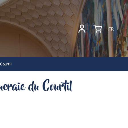
FR
 Courtil
meraie du Courtil